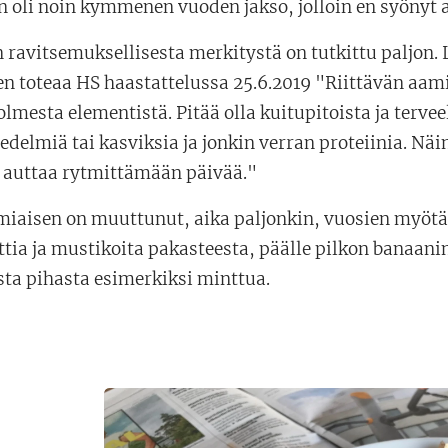
 oli noin kymmenen vuoden jakso, jolloin en syönyt a
ravitsemuksellisesta merkitystä on tutkittu paljon. L
n toteaa HS haastattelussa 25.6.2019 "Riittävän aami
lmesta elementistä. Pitää olla kuitupitoista ja terveell
edelmiä tai kasviksia ja jonkin verran proteiinia. Näi
auttaa rytmittämään päivää."
iaisen on muuttunut, aika paljonkin, vuosien myötä
ttia ja mustikoita pakasteesta, päälle pilkon banaani
sta pihasta esimerkiksi minttua.