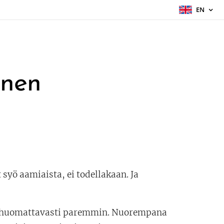
EN
inen
 syö aamiaista, ei todellakaan. Ja
lla huomattavasti paremmin. Nuorempana