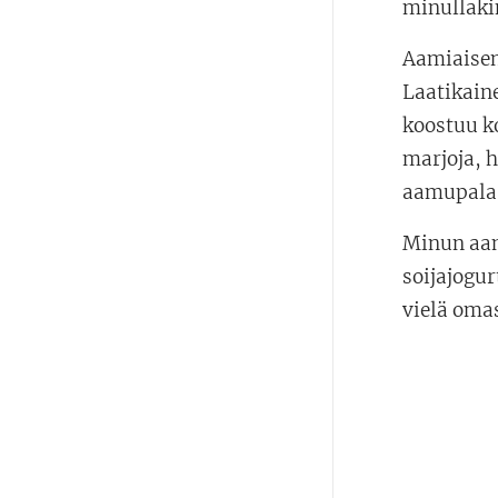
minullakin
Aamiaisen 
Laatikaine
koostuu ko
marjoja, h
aamupala 
Minun aam
soijajogur
vielä oma