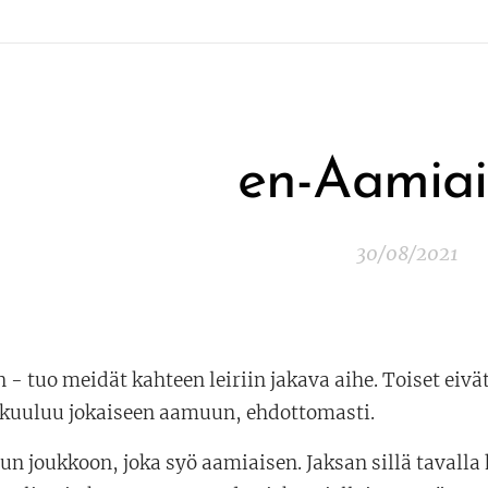
en-Aamia
30/08/2021
- tuo meidät kahteen leiriin jakava aihe. Toiset eivät
e kuuluu jokaiseen aamuun, ehdottomasti.
un joukkoon, joka syö aamiaisen. Jaksan sillä tava