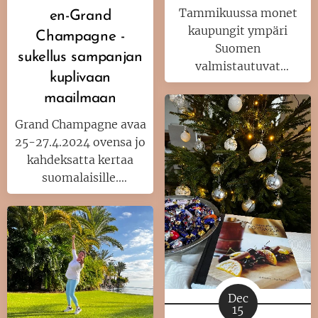
Tammikuussa monet
en-Grand
kaupungit ympäri
Champagne -
Suomen
sukellus sampanjan
valmistautuvat
kuplivaan
valotaiteen juhlaan.
maailmaan
Tänä vuonna Espookin
omalla
Tapiolan yö
-
Grand Champagne avaa
tapahtumalla.
25-27.4.2024 ovensa jo
kahdeksatta kertaa
suomalaisille.
Tapahtuman
tyylikkyys, välittömyys
ja ainutlaatuinen
asiantuntevuus antavat
tapahtumalle oman
kuplivan tyylikkään
Dec
tunnelman.
15