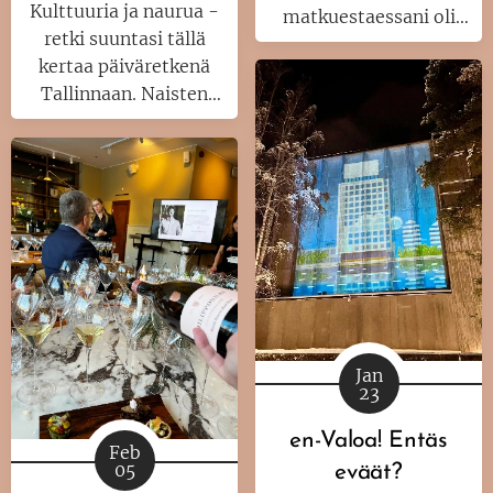
Kulttuuria ja naurua -
matkuestaessani oli
retki suuntasi tällä
minulle itsestään
kertaa päiväretkenä
selvää, että haluan
Tallinnaan. Naisten
syödä hotelliaamiaiset
kesken ja vain naisten
ja ateriat ravintoloissa.
jutuista nautiskellen. Ja
Kuinkas sitten
aina mukana kulttuuria
kävikään? Tuli ikää ja
enemmän tai
ajatukset muuttuivat
vähemmän. Kulttuuria
ja naurua -retket ovat
varsinaisia henkireikiä
meille viiskymppisille
ystävyksille.
Jan
23
en-Valoa! Entäs
Feb
05
eväät?