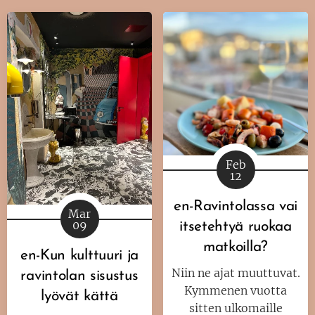
Feb
12
en-Ravintolassa vai
Mar
09
itsetehtyä ruokaa
matkoilla?
en-Kun kulttuuri ja
Niin ne ajat muuttuvat.
ravintolan sisustus
Kymmenen vuotta
lyövät kättä
sitten ulkomaille