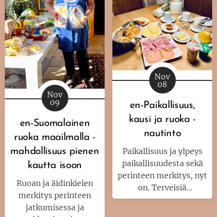
Nov
08
Nov
09
en-Paikallisuus,
kausi ja ruoka -
en-Suomalainen
nautinto
ruoka maailmalla -
Paikallisuus ja ylpeys
mahdollisuus pienen
paikallisuudesta sekä
kautta isoon
perinteen merkitys, nyt
Ruoan ja äidinkielen
on. Terveisiä
merkitys perinteen
työmatkalta Baijerista.
jatkumisessa ja