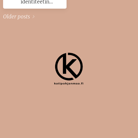
identiteetin
kehittymisessä on
Older posts
merkityksellinen.
Ruoka ja äidinkieli
liittyvät vahvasti
kulttuuriseen
identiteettiin ja
perinteisiin. Ruoan
avulla välitetään
historiaa, arvoja ja
tapoja sekä niiden
merkitystä seuraaville
sukupolville.