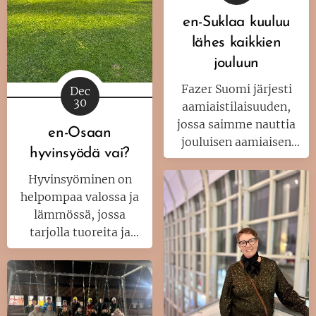
en-Suklaa kuuluu
lähes kaikkien
jouluun
Fazer Suomi järjesti
Dec
30
aamiaistilaisuuden,
jossa saimme nauttia
en-Osaan
jouluisen aamiaisen
hyvinsyödä vai?
Fazerin kotona eli
Kluuvikadun Fasulla.
Hyvinsyöminen on
Kluuvikadulta kaikki
helpompaa valossa ja
alkoi. Kluuvikadulla oli
lämmössä, jossa
jälleen kerran aivan
tarjolla tuoreita ja
ihana tunnelma. Aina
makeita hedelmiä
on.
valmiiksi pilkottuina
kohtuuhintaan. Lisäksi
monipuolinen ja