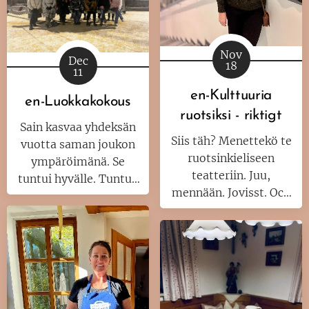
kohtuuhintainen kala-
ja äyriäisvalikoima
tarjoaa maukkaan ja
Nov
terveellisen
Dec
18
11
vaihtoehdon aterialle.
Meillä Suomessa on
en-Kulttuuria
en-Luokkakokous
omat haasteemme
ruotsiksi - riktigt
hyvinsyömiselle.
Sain kasvaa yhdeksän
Siis täh? Menettekö te
vuotta saman joukon
ruotsinkieliseen
ympäröimänä. Se
teatteriin. Juu,
tuntui hyvälle. Tuntuu
mennään. Jovisst. Och
vieläkin.
vi njuter av det.
Oikeasti.