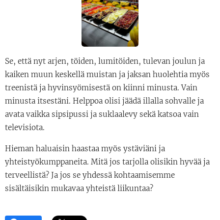
Se, että nyt arjen, töiden, lumitöiden, tulevan joulun ja
kaiken muun keskellä muistan ja jaksan huolehtia myös
treenistä ja hyvinsyömisestä on kiinni minusta. Vain
minusta itsestäni. Helppoa olisi jäädä illalla sohvalle ja
avata vaikka sipsipussi ja suklaalevy sekä katsoa vain
televisiota.
Hieman haluaisin haastaa myös ystäviäni ja
yhteistyökumppaneita. Mitä jos tarjolla olisikin hyvää ja
terveellistä? Ja jos se yhdessä kohtaamisemme
sisältäisikin mukavaa yhteistä liikuntaa?