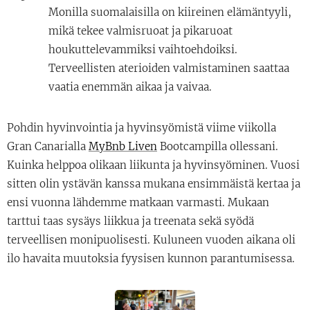
Monilla suomalaisilla on kiireinen elämäntyyli,
mikä tekee valmisruoat ja pikaruoat
houkuttelevammiksi vaihtoehdoiksi.
Terveellisten aterioiden valmistaminen saattaa
vaatia enemmän aikaa ja vaivaa.
Pohdin hyvinvointia ja hyvinsyömistä viime viikolla
Gran Canarialla
MyBnb Liven
Bootcampilla ollessani.
Kuinka helppoa olikaan liikunta ja hyvinsyöminen. Vuosi
sitten olin ystävän kanssa mukana ensimmäistä kertaa ja
ensi vuonna lähdemme matkaan varmasti. Mukaan
tarttui taas sysäys liikkua ja treenata sekä syödä
terveellisen monipuolisesti. Kuluneen vuoden aikana oli
ilo havaita muutoksia fyysisen kunnon parantumisessa.