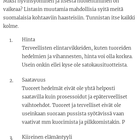
Miksi hyvinsyöminen ja itsestä huolehtiminen on
vaikeaa? Listasin muutamia mahdollisia syitä meitä
suomalaisia kohtaaviin haasteisiin. Tunnistan itse kaikki
kolme.
Hinta
Terveellisten elintarvikkeiden, kuten tuoreiden
hedelmien ja vihannesten, hinta voi olla korkea.
Usein onkin ellei kyse ole satokausituotteista.
Saatavuus
Tuoreet hedelmät eivät ole yhtä helposti
saatavilla kuin prosessoidut ja epäterveelliset
vaihtoehdot. Tuoreet ja tervelliset eivät ole
useinkaan suoraan pussista syötävissä vaan
vaativat mm kuorimista ja pilkkomistakin. P
Kiireinen elämäntyyli