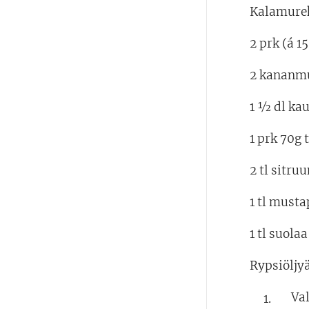
Kalamurek
2 prk (á 1
2 kananm
1 ½ dl kau
1 prk 70g
2 tl sitr
1 tl must
1 tl suolaa
Rypsiöljy
Val