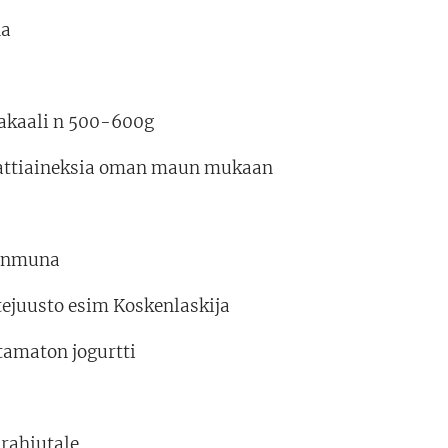
na
kakaali n 500-600g
attiaineksia oman maun mukaan
nanmuna
tejuusto esim Koskenlaskija
tamaton jogurtti
urahiutale