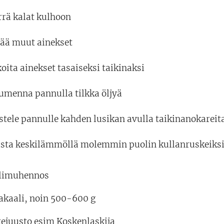
rrä kalat kulhoon
sää muut ainekset
oita ainekset tasaiseksi taikinaksi
umenna pannulla tilkka öljyä
tele pannulle kahden lusikan avulla taikinanokareita 
ista keskilämmöllä molemmin puolin kullanruskeiks
limuhennos
kakaali, noin 500-600 g
tejuusto esim Koskenlaskija