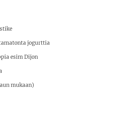
stike
tamatonta jogurttia
ppia esim Dijon
a
maun mukaan)