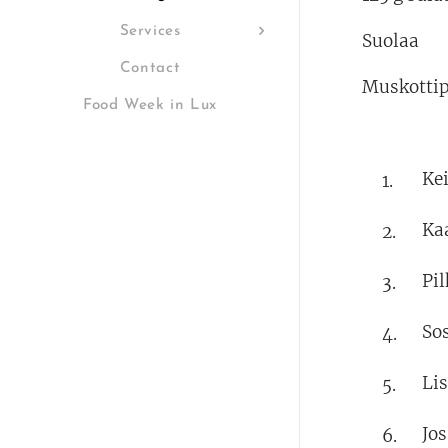
Services
Suolaa
Contact
Muskotti
Food Week in Lux
Ke
Kaa
Pi
So
Li
Jo