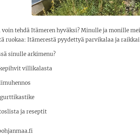
 voin tehdä Itämeren hyväksi? Minulle ja monille mei
tä ruokaa: Itämerestä pyydettyä parvikalaa ja raikkai
ssä sinulle arkimenu?
epihvit villikalasta
limuhennos
gurttikastike
oslista ja reseptit
ohjanmaa.fi