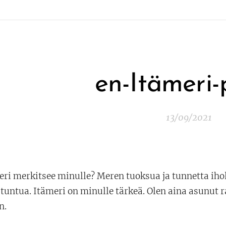
en-Itämeri-
13/09/2021
ri merkitsee minulle? Meren tuoksua ja tunnetta ihol
tuntua. Itämeri on minulle tärkeä. Olen aina asunut 
n.