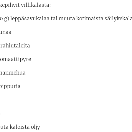
epihvit villikalasta:
50 g) leppäsavukalaa tai muuta kotimaista säilykekal
unaa
rahiutaleita
 tomaattipyre
uunanmehua
apippuria
ä
uta kaloista öljy