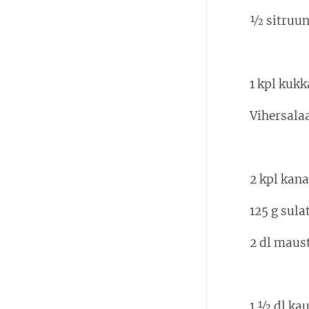
½ sitruu
1 kpl kuk
Vihersala
2 kpl ka
125 g sula
2 dl maus
1 ½ dl ka