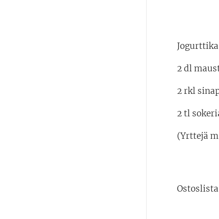
Jogurttika
2 dl maus
2 rkl sina
2 tl sokeri
(Yrttejä 
Ostoslista