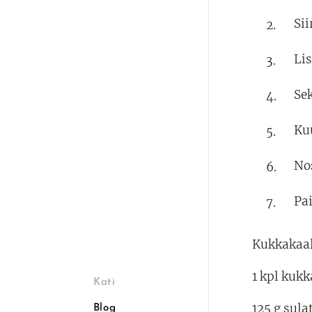
Sii
Li
Sek
Ku
Nos
Pa
Kukkakaa
1 kpl kuk
Kati
125 g sula
Blog