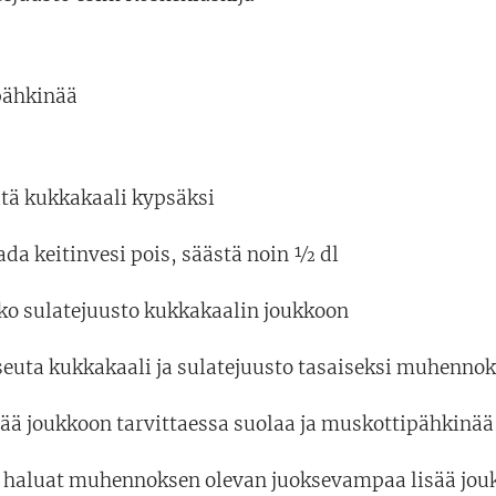
pähkinää
itä kukkakaali kypsäksi
da keitinvesi pois, säästä noin ½ dl
lko sulatejuusto kukkakaalin joukkoon
seuta kukkakaali ja sulatejuusto tasaiseksi muhennok
sää joukkoon tarvittaessa suolaa ja muskottipähkinää
s haluat muhennoksen olevan juoksevampaa lisää jouk