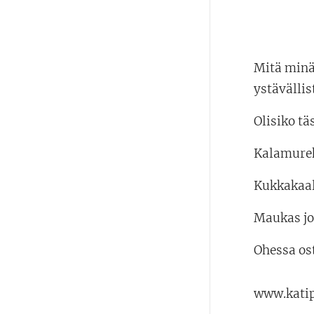
Mitä minä
ystävällis
Olisiko tä
Kalamurek
Kukkakaa
Maukas jo
Ohessa ost
www.katip