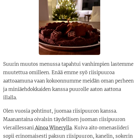
Suurin muutos menussa tapahtui vanhimpien lastemme
muutettua omilleen. Enää emme syö riisipuuroa
aattoaamuna vaan kokoonnumme meidän oman perheen
ja miniäehdokkaiden kanssa puurolle aaton aattona
illalla.
Olen vuosia pohtinut, juomaa riisipuuron kanssa.
Maanantaina oivalsin täydellisen juoman riisipuuron
vieraillessani
Ainoa Winerylla
. Kuiva aito omenasiideri
sopii erinomaisesti paksun riisipuuron, kanelin, sokerin