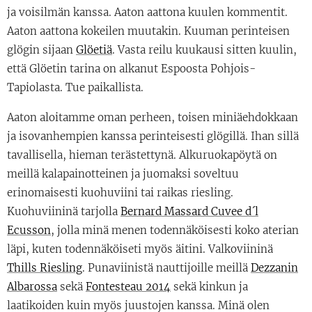
ja voisilmän kanssa. Aaton aattona kuulen kommentit.
Aaton aattona kokeilen muutakin. Kuuman perinteisen
glögin sijaan
Glöetiä
. Vasta reilu kuukausi sitten kuulin,
että Glöetin tarina on alkanut Espoosta Pohjois-
Tapiolasta. Tue paikallista.
Aaton aloitamme oman perheen, toisen miniäehdokkaan
ja isovanhempien kanssa perinteisesti glögillä. Ihan sillä
tavallisella, hieman terästettynä. Alkuruokapöytä on
meillä kalapainotteinen ja juomaksi soveltuu
erinomaisesti kuohuviini tai raikas riesling.
Kuohuviininä tarjolla
Bernard Massard Cuvee d´l
Ecusson
, jolla minä menen todennäköisesti koko aterian
läpi, kuten todennäköiseti myös äitini. Valkoviininä
Thills Riesling
. Punaviinistä nauttijoille meillä
Dezzanin
Albarossa
sekä
Fontesteau 2014
sekä kinkun ja
laatikoiden kuin myös juustojen kanssa. Minä olen