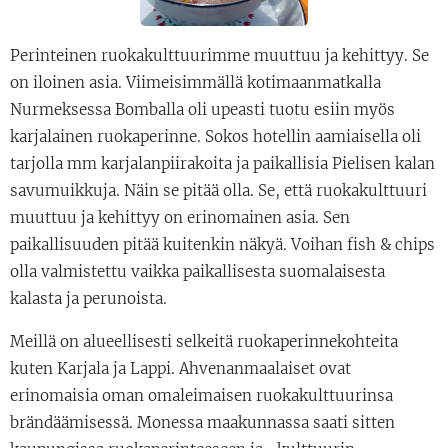
Perinteinen ruokakulttuurimme muuttuu ja kehittyy. Se
on iloinen asia. Viimeisimmällä kotimaanmatkalla
Nurmeksessa Bomballa oli upeasti tuotu esiin myös
karjalainen ruokaperinne. Sokos hotellin aamiaisella oli
tarjolla mm karjalanpiirakoita ja paikallisia Pielisen kalan
savumuikkuja. Näin se pitää olla. Se, että ruokakulttuuri
muuttuu ja kehittyy on erinomainen asia. Sen
paikallisuuden pitää kuitenkin näkyä. Voihan fish & chips
olla valmistettu vaikka paikallisesta suomalaisesta
kalasta ja perunoista.
Meillä on alueellisesti selkeitä ruokaperinnekohteita
kuten Karjala ja Lappi. Ahvenanmaalaiset ovat
erinomaisia oman omaleimaisen ruokakulttuurinsa
brändäämisessä. Monessa maakunnassa saati sitten