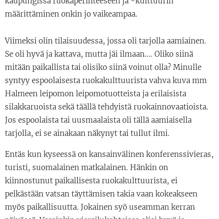
kaupungissa ruokaperinteeseen ja -kulttuurin
määrittäminen onkin jo vaikeampaa.
Viimeksi olin tilaisuudessa, jossa oli tarjolla aamiainen.
Se oli hyvä ja kattava, mutta jäi ilmaan.... Oliko siinä
mitään paikallista tai olisiko siinä voinut olla? Minulle
syntyy espoolaisesta ruokakulttuurista vahva kuva mm
Halmeen leipomon leipomotuotteista ja erilaisista
silakkaruoista sekä täällä tehdyistä ruokainnovaatioista.
Jos espoolaista tai uusmaalaista oli tällä aamiaisella
tarjolla, ei se ainakaan näkynyt tai tullut ilmi.
Entäs kun kyseessä on kansainvälinen konferenssivieras,
turisti, suomalainen matkalainen. Hänkin on
kiinnostunut paikallisesta ruokakulttuurista, ei
pelkästään vatsan täyttämisen takia vaan kokeakseen
myös paikallisuutta. Jokainen syö useamman kerran