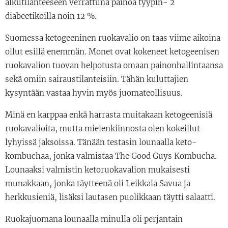
alkutilanteeseen verrattuna painoa tyypin- 2
diabeetikoilla noin 12 %.
Suomessa ketogeeninen ruokavalio on taas viime aikoina
ollut esillä enemmän. Monet ovat kokeneet ketogeenisen
ruokavalion tuovan helpotusta omaan painonhallintaansa
sekä omiin sairaustilanteisiin. Tähän kuluttajien
kysyntään vastaa hyvin myös juomateollisuus.
Minä en karppaa enkä harrasta muitakaan ketogeenisiä
ruokavalioita, mutta mielenkiinnosta olen kokeillut
lyhyissä jaksoissa. Tänään testasin lounaalla keto-
kombuchaa, jonka valmistaa The Good Guys Kombucha.
Lounaaksi valmistin ketoruokavalion mukaisesti
munakkaan, jonka täytteenä oli Leikkala Savua ja
herkkusieniä, lisäksi lautasen puolikkaan täytti salaatti.
Ruokajuomana lounaalla minulla oli perjantain