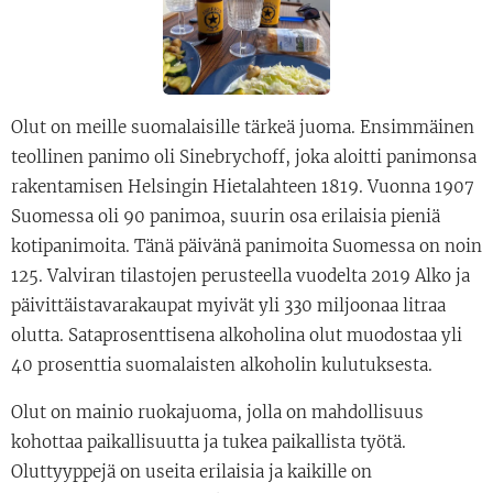
Olut on meille suomalaisille tärkeä juoma. Ensimmäinen
teollinen panimo oli Sinebrychoff, joka aloitti panimonsa
rakentamisen Helsingin Hietalahteen 1819. Vuonna 1907
Suomessa oli 90 panimoa, suurin osa erilaisia pieniä
kotipanimoita. Tänä päivänä panimoita Suomessa on noin
125. Valviran tilastojen perusteella vuodelta 2019 Alko ja
päivittäistavarakaupat myivät yli 330 miljoonaa litraa
olutta. Sataprosenttisena alkoholina olut muodostaa yli
40 prosenttia suomalaisten alkoholin kulutuksesta.
Olut on mainio ruokajuoma, jolla on mahdollisuus
kohottaa paikallisuutta ja tukea paikallista työtä.
Oluttyyppejä on useita erilaisia ja kaikille on