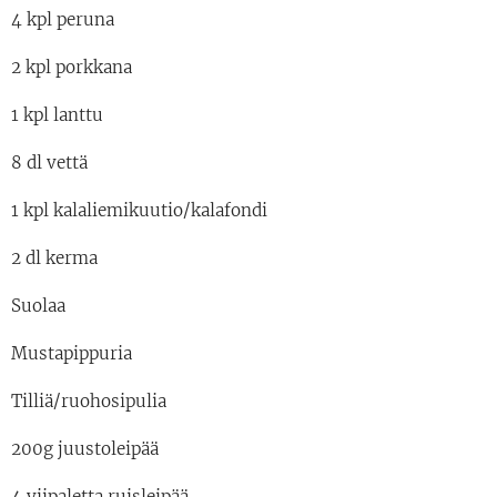
4 kpl peruna
2 kpl porkkana
1 kpl lanttu
8 dl vettä
1 kpl kalaliemikuutio/kalafondi
2 dl kerma
Suolaa
Mustapippuria
Tilliä/ruohosipulia
200g juustoleipää
4 viipaletta ruisleipää