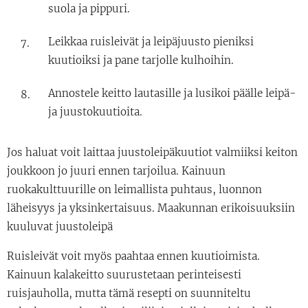
suola ja pippuri.
Leikkaa ruisleivät ja leipäjuusto pieniksi
kuutioiksi ja pane tarjolle kulhoihin.
Annostele keitto lautasille ja lusikoi päälle leipä-
ja juustokuutioita.
Jos haluat voit laittaa juustoleipäkuutiot valmiiksi keiton
joukkoon jo juuri ennen tarjoilua. Kainuun
ruokakulttuurille on leimallista puhtaus, luonnon
läheisyys ja yksinkertaisuus. Maakunnan erikoisuuksiin
kuuluvat juustoleipä
Ruisleivät voit myös paahtaa ennen kuutioimista.
Kainuun kalakeitto suurustetaan perinteisesti
ruisjauholla, mutta tämä resepti on suunniteltu