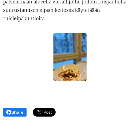
palvelemaan alueella vierailijoita, jolloin ruisjauholla
suurustamisen sijaan keitossa käytetäään
ruisleipäkuutioita.
Share