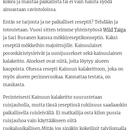
kokea ja maistaa paikallista tai ei vain haluta syödä
ainoastaan ravintoloissa.
Entäs se tarjonta ja ne paikalliset reseptit? Tehdään ja
toteutetaan. Vuosi sitten teimme yhteistyössä
Wild Taiga
ja Sari Rusanen kanssa mökkireseptikonseptin. Kaksi
reseptiä mökkeihin majoittujille. Kainuulaiset
poronkäristysleivät ja uunijuurekset sekä kainuulainen
kalakeitto. Ainekset ovat niitä, joita löytyy alueen
kaupoista. Ohessa resepti Kainuun kalakeittoon, joka on
myös alueen perinneruokaa. Kannattaa testata, on
maukasta.
Perinteisesti Kainuun kalakeitto suurustetaan
ruisjauholla, mutta tässä reseptissä rukiisuus saadaankin
paikallisella ruisleivällä. Ei matkailija osta kilon pussia
ruisjauhoa vain käyttääkseen siitä
ruokalusikallisen.Mitäs jos sinäkin kokeilisit talvilomalla