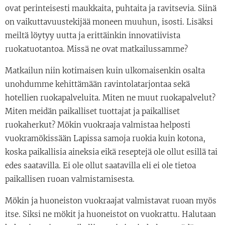
ovat perinteisesti maukkaita, puhtaita ja ravitsevia. Siinä
on vaikuttavuustekijää moneen muuhun, isosti. Lisäksi
meiltä löytyy uutta ja erittäinkin innovatiivista
ruokatuotantoa. Missä ne ovat matkailussamme?
Matkailun niin kotimaisen kuin ulkomaisenkin osalta
unohdumme kehittämään ravintolatarjontaa sekä
hotellien ruokapalveluita. Miten ne muut ruokapalvelut?
Miten meidän paikalliset tuottajat ja paikalliset
ruokaherkut? Mökin vuokraaja valmistaa helposti
vuokramökissään Lapissa samoja ruokia kuin kotona,
koska paikallisia aineksia eikä reseptejä ole ollut esillä tai
edes saatavilla. Ei ole ollut saatavilla eli ei ole tietoa
paikallisen ruoan valmistamisesta.
Mökin ja huoneiston vuokraajat valmistavat ruoan myös
itse. Siksi ne mökit ja huoneistot on vuokrattu. Halutaan