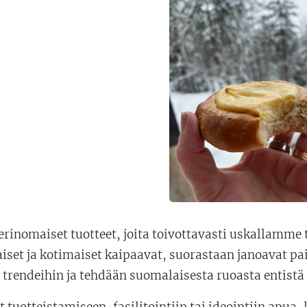
erinomaiset tuotteet, joita toivottavasti uskallamme t
set ja kotimaiset kaipaavat, suorastaan janoavat pai
 trendeihin ja tehdään suomalaisesta ruoasta entist
t tuotteistamiseen, fasilitointiin tai ideointiin apua, 