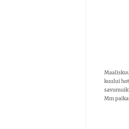
Maalisku
kuului hot
savumuikut
Mm paikal