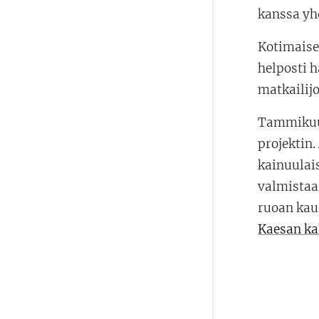
kanssa yh
Kotimaiset
helposti h
matkailijo
Tammikuun
projektin
kainuulai
valmistaa 
ruoan kau
Kaesan ka