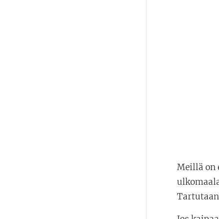
Meillä on 
ulkomaalai
Tartutaan
Jos kaipaa