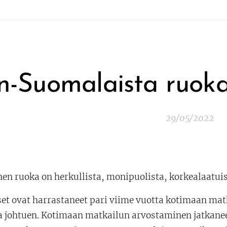
n-Suomalaista ruokaa
29/05/2022
en ruoka on herkullista, monipuolista, korkealaatuis
et ovat harrastaneet pari viime vuotta kotimaan ma
ta johtuen. Kotimaan matkailun arvostaminen jatkanee