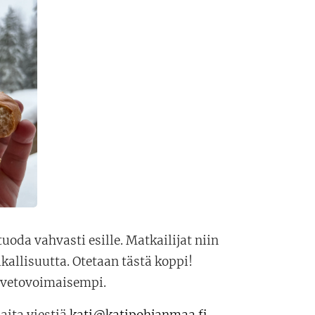
uoda vahvasti esille. Matkailijat niin
kallisuutta. Otetaan tästä koppi!
ä vetovoimaisempi.
laita viestiä
kati@katipohjanmaa.fi