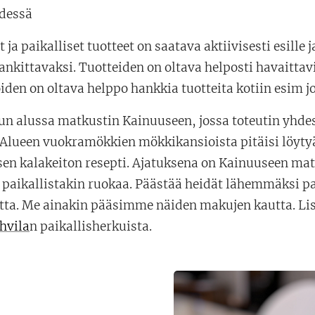
dessä
 ja paikalliset tuotteet on saatava aktiivisesti esille 
ankittavaksi. Tuotteiden on oltava helposti havaittavi
iden on oltava helppo hankkia tuotteita kotiin esim jo
 alussa matkustin Kainuuseen, jossa toteutin yhde
. Alueen vuokramökkien mökkikansioista pitäisi löytyä
sen kalakeiton resepti. Ajatuksena on Kainuuseen ma
paikallistakin ruokaa. Päästää heidät lähemmäksi pai
tta. Me ainakin pääsimme näiden makujen kautta. L
hvila
n paikallisherkuista.