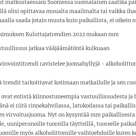
t matkustaessani Suomessa suomalaisen saatika paik
llä olisi opittavaa muualta maailmalta tai vaikka ih
lla saada jotain muuta kuin paikallista, ei oikein on
kimuksen Kuluttajatrendien 2022 mukaan mm
stuullisuus jatkaa vääjäämätöntä kulkuaan
vinvointitrendi ravistelee juomahyllyjä - alkoholitt
 trendit tarkoittavat kotimaan matkailulle ja sen ruo
 ovat entistä kiinnostuneempia vastuullisuudesta ja 
nä ei riitä rinnekahvilassa, latukodassa tai paikallis
n virvoitusjuoma. Nyt on kysyntää mm paikallisesta k
le, uuniperunoille tuoreilla täytteillä, tuoreelle paikal
juomille myös alkoholittomille vaihtoehdoille kuten