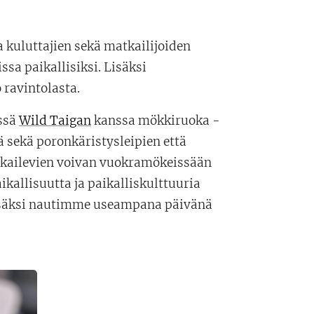
ja kuluttajien sekä matkailijoiden
ssa paikallisiksi. Lisäksi
 ravintolasta.
ssä
Wild Taigan
kanssa mökkiruoka -
 sekä poronkäristysleipien että
tkailevien voivan vuokramökeissään
kallisuutta ja paikalliskulttuuria
isäksi nautimme useampana päivänä