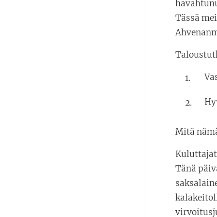
havahtunu
Tässä mei
Ahvenanmaa
Taloustut
Va
Hy
Mitä nämä
Kuluttajat
Tänä päivä
saksalaine
kalakeitol
virvoitus