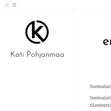
e
Kati Pohjanmaa
Suomalain
Suomalais
tilantees