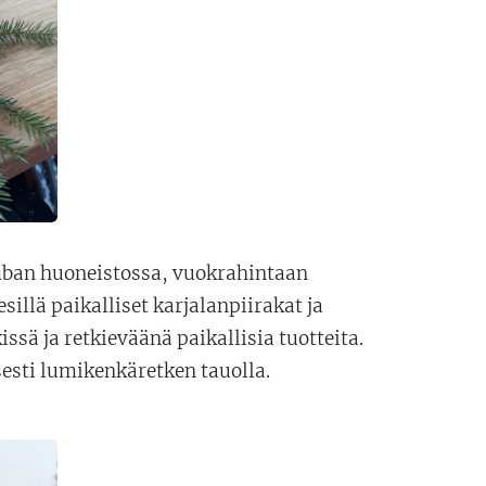
mban huoneistossa, vuokrahintaan
illä paikalliset karjalanpiirakat ja
sä ja retkieväänä paikallisia tuotteita.
esti lumikenkäretken tauolla.