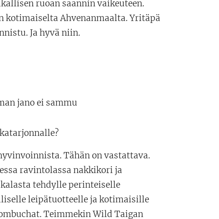
allisen ruoan saannin vaikeuteen.
an kotimaiselta Ahvenanmaalta. Yritäpä
nistu. Ja hyvä niin.
oman jano ei sammu
katarjonnalle?
hyvinvoinnista. Tähän on vastattava.
essa ravintolassa nakkikori ja
alasta tehdylle perinteiselle
liselle leipätuotteelle ja kotimaisille
 kombuchat. Teimmekin Wild Taigan