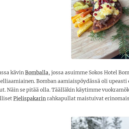
ussa kävin
Bomballa
, jossa asuimme Sokos Hotel Bo
elliaamiainen. Bomban aamiaispöydässä oli upeasti es
. Näin se pitää olla. Täälläkin käytimme vuokramökis
liset
Pielispakarin
rahkapullat maistuivat erinomais