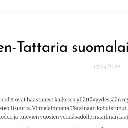
en-Tattaria suomala
17/04/2022
uodet ovat haastaneet kaikessa yllättävyydessään m
keteollisuutta. Viimeisimpänä Ukrainaan kohdistunut
uoden ja tulevien vuosien vehnäsadolle maailman laaj