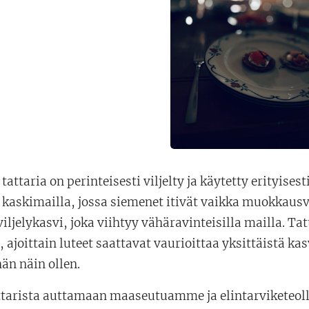
attaria on perinteisesti viljelty ja käytetty erityisest
kaskimailla, jossa siemenet itivät vaikka muokkausväl
iljelykasvi, joka viihtyy vähäravinteisilla mailla. Tatt
, ajoittain luteet saattavat vaurioittaa yksittäistä k
än näin ollen.
attarista auttamaan maaseutuamme ja elintarviketeo