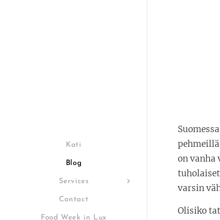
Suomessa t
pehmeillä 
Kati
on vanha v
Blog
tuholaiset
Services
varsin väh
Contact
Olisiko t
Food Week in Lux