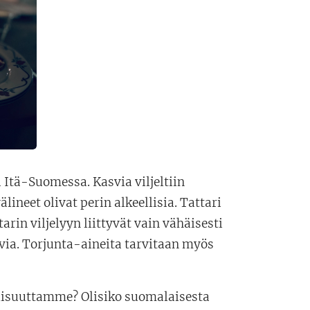
i Itä-Suomessa. Kasvia viljeltiin
ineet olivat perin alkeellisia. Tattari
arin viljelyyn liittyvät vain vähäisesti
asvia. Torjunta-aineita tarvitaan myös
llisuuttamme? Olisiko suomalaisesta