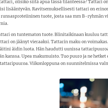
attari, olisiko siitä apua tässä tilanteessa? Tattari o
oisi lisääntyvän. Ravitsemuksellisesti tattari on erino
n runsasproteiininen tuote, josta saa mm B-ryhmän vi
mia.
ttari on tuntematon tuote. Blinitaikinaan kuuluu tatta
ttari on jäänyt vieraaksi. Tattarin maku on voimaka
 äitini äidin luota. Hän haudutti uunissa tattaripuur
än kanssa. Upea makumuisto. Tuo puuro ja ne hetket o
tattaripuuroa. Viikonloppuna on suunnitelmissa valmi