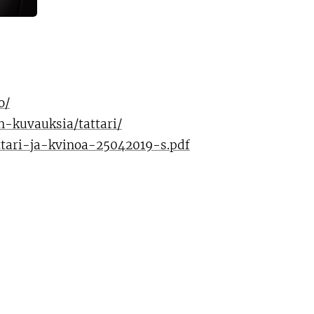
o/
n-kuvauksia/tattari/
ttari-ja-kvinoa-25042019-s.pdf