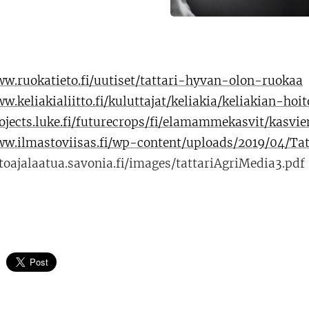
ww.ruokatieto.fi/uutiset/tattari-hyvan-olon-ruokaa
w.keliakialiitto.fi/kuluttajat/keliakia/keliakian-hoit
rojects.luke.fi/futurecrops/fi/elamammekasvit/kasvie
ww.ilmastoviisas.fi/wp-content/uploads/2019/04/Ta
atoajalaatua.savonia.fi/images/tattariAgriMedia3.pdf