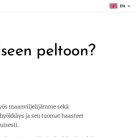
EN
iseen peltoon?
yös maanviljelijämme sekä
 hyökkäys ja sen tuomat haasteet
uisesti.