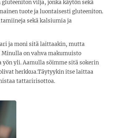
n gluteeniton vilja, jonka käytön sekä
mainen tuote ja luontaisesti gluteeniton.
tamiineja sekä kalsiumia ja
ri ja moni sitä laittaakin, mutta
s. Minulla on vahva makumuisto
oa yön yli. Aamulla söimme sitä sokerin
livat herkkua.Täytyykin itse laittaa
staa tattaririsottoa.