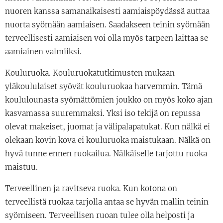
nuoren kanssa samanaikaisesti aamiaispöydässä auttaa
nuorta syömään aamiaisen. Saadakseen teinin syömään
terveellisesti aamiaisen voi olla myös tarpeen laittaa se
aamiainen valmiiksi.
Kouluruoka. Kouluruokatutkimusten mukaan
yläkoululaiset syövät kouluruokaa harvemmin. Tämä
koululounasta syömättömien joukko on myös koko ajan
kasvamassa suuremmaksi. Yksi iso tekijä on repussa
olevat makeiset, juomat ja välipalapatukat. Kun nälkä ei
olekaan kovin kova ei kouluruoka maistukaan. Nälkä on
hyvä tunne ennen ruokailua. Nälkäiselle tarjottu ruoka
maistuu.
Terveellinen ja ravitseva ruoka. Kun kotona on
terveellistä ruokaa tarjolla antaa se hyvän mallin teinin
syömiseen. Terveellisen ruoan tulee olla helposti ja