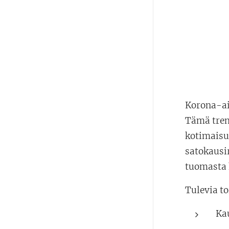
Korona-ai
Tämä tren
kotimaisu
satokausi
tuomasta 
Tulevia to
Ka