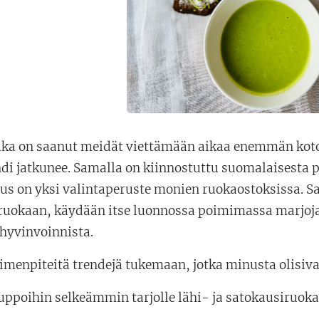
ka on saanut meidät viettämään aikaa enemmän kotona
di jatkunee. Samalla on kiinnostuttu suomalaisesta p
us on yksi valintaperuste monien ruokaostoksissa. S
ruokaan, käydään itse luonnossa poimimassa marjoja 
hyvinvoinnista.
imenpiteitä trendejä tukemaan, jotka minusta olisiva
uppoihin selkeämmin tarjolle lähi- ja satokausiruoka