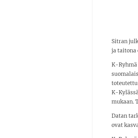
Sitran ju
ja taiton
K-Ryhmä o
suomalais
toteutettu
K-Kylässä
mukaan. T
Datan tark
ovat kasv