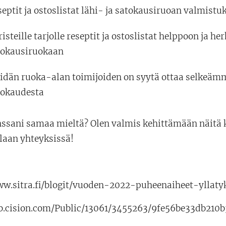
eptit ja ostoslistat lähi- ja satokausiruoan valmistu
isteille tarjolle reseptit ja ostoslistat helppoon ja he
tokausiruokaan
idän ruoka-alan toimijoiden on syytä ottaa selkeämm
tokaudesta
nssani samaa mieltä? Olen valmis kehittämään näitä
laan yhteyksissä!
ww.sitra.fi/blogit/vuoden-2022-puheenaiheet-yllat
b.cision.com/Public/13061/3455263/9fe56be33db210b