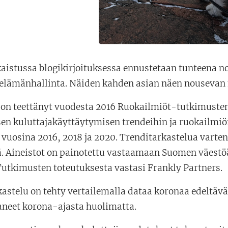
lkaistussa blogikirjoituksessa ennustetaan tunteena 
a elämänhallinta. Näiden kahden asian näen nousevan 
n teettänyt vuodesta 2016 Ruokailmiöt-tutkimusten
en kuluttajakäyttäytymisen trendeihin ja ruokailmiöi
 vuosina 2016, 2018 ja 2020. Trenditarkastelua varte
. Aineistot on painotettu vastaamaan Suomen väestöä
utkimusten toteutuksesta vastasi Frankly Partners.
astelu on tehty vertailemalla dataa koronaa edeltävä
aneet korona-ajasta huolimatta.