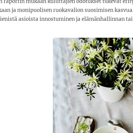
raportin mukaan kuluttajien odotukset tukevat erity
kaan ja monipuolisen ruokavalion suosimisen kasvua.
pienistä asioista innostuminen ja elämänhallinnan tai