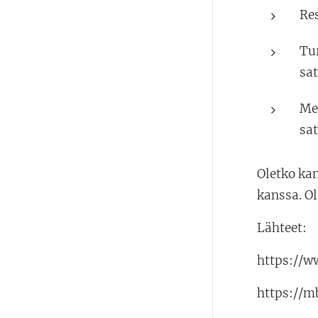
Res
Tur
sa
Me
sa
Oletko ka
kanssa. Ol
Lähteet:
https://w
https://m