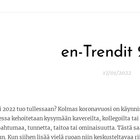
en-Trendit
17/01/2022
i 2022 tuo tullessaan? Kolmas koronavuosi on käynni
essa kehoitetaan kysymään kavereilta, kollegoilta ta
pahtumaa, tunnetta, taitoa tai ominaisuutta. Tästä s
n. Kun siihen lisää vielä ruoan niin keskusteltavaa rii