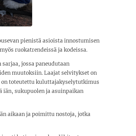
nousevan pienistä asioista innostumisen
myös ruokatrendeissä ja kodeissa.
 sarjaa, jossa paneudutaan
den muutoksiin. Laajat selvitykset on
n on toteutettu kuluttajakyselytutkimus
 iän, sukupuolen ja asuinpaikan
än aikaan ja poimittu nostoja, jotka