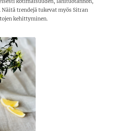
isesti kotimaisuuden, lähituotannon,
 Näitä trendejä tukevat myös Sitran
tojen kehittyminen.