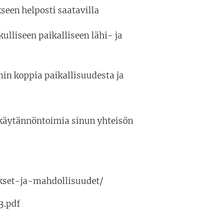
kseen helposti saatavilla
rkulliseen paikalliseen lähi- ja
in koppia paikallisuudesta ja
 käytännöntoimia sinun yhteisön
ykset-ja-mahdollisuudet/
3.pdf