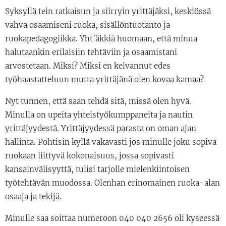
Syksyllä tein ratkaisun ja siirryin yrittäjäksi, keskiössä
vahva osaamiseni ruoka, sisällöntuotanto ja
ruokapedagogiikka. Yht´äkkiä huomaan, että minua
halutaankin erilaisiin tehtäviin ja osaamistani
arvostetaan. Miksi? Miksi en kelvannut edes
työhaastatteluun mutta yrittäjänä olen kovaa kamaa?
Nyt tunnen, että saan tehdä sitä, missä olen hyvä.
Minulla on upeita yhteistyökumppaneita ja nautin
yrittäjyydestä. Yrittäjyydessä parasta on oman ajan
hallinta. Pohtisin kyllä vakavasti jos minulle joku sopiva
ruokaan liittyvä kokonaisuus, jossa sopivasti
kansainvälisyyttä, tulisi tarjolle mielenkiintoisen
työtehtävän muodossa. Olenhan erinomainen ruoka-alan
osaaja ja tekijä.
Minulle saa soittaa numeroon 040 040 2656 oli kyseessä