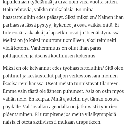
kipuilemaan työelämää ja uraa noin viisi vuotta sitten.
Hain tehtäviä, vaikka minkälaisia. En minä
haastatteluihin edes päässyt. Siksi miksi en? Nainen ihan
parhaassa iässä pystyy, kykenee ja osaa vaikka mitä. Ei
tule enää raskaaksi ja lapsetkin ovat jo itsenäistymässä.
Meiltä on jo kaksi muuttanut omilleen, yksi teinineiti
vielä kotona. Vanhemmuus on ollut ihan paras
johtajuuden ja itsensä koulimisen kokemus.
Miksi en ole kelvannut edes työhaastatteluihin? Sitä olen
pohtinut ja keskustellut paljon verkostoissani monien
ikäsisarteni kanssa. Useat meistä tunnistavat tilanteen.
Emme vain tästä ole ääneen puhuneet. Asia on osin myös
vähän nolo. En kelpaa. Minä ajattelin nyt tämän nostaa
pöydälle. Valtiovallan agendalla on jatkuvasti työurien
pidentäminen. Ei urat pitene jos meitä viisikymppisiä
naisia ei oteta aktiivisesti mukaan uraputkeen.