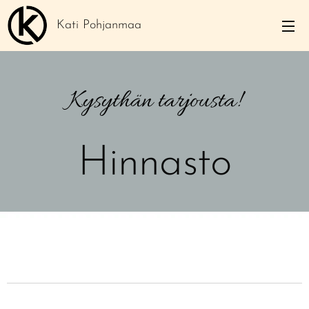
Kati Pohjanmaa
Kysythän tarjousta!
Hinnasto