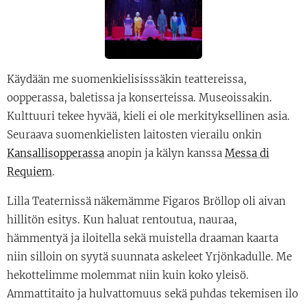
Käydään me suomenkielisisssäkin teattereissa,
oopperassa, baletissa ja konserteissa. Museoissakin.
Kulttuuri tekee hyvää, kieli ei ole merkityksellinen asia.
Seuraava suomenkielisten laitosten vierailu onkin
Kansallisopperassa
anopin ja kälyn kanssa
Messa di
Requiem
.
Lilla Teaternissä näkemämme Figaros Bröllop oli aivan
hillitön esitys. Kun haluat rentoutua, nauraa,
hämmentyä ja iloitella sekä muistella draaman kaarta
niin silloin on syytä suunnata askeleet Yrjönkadulle. Me
hekottelimme molemmat niin kuin koko yleisö.
Ammattitaito ja hulvattomuus sekä puhdas tekemisen ilo