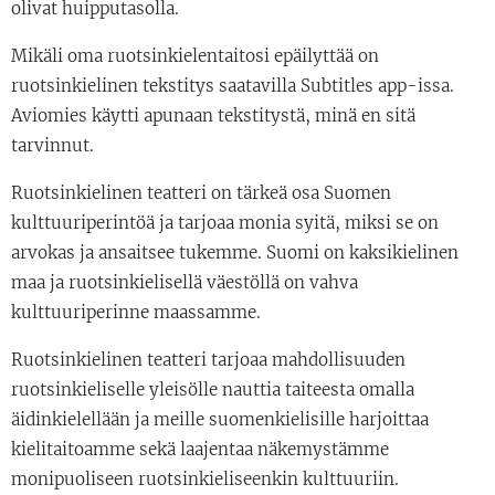
olivat huipputasolla.
Mikäli oma ruotsinkielentaitosi epäilyttää on
ruotsinkielinen tekstitys saatavilla Subtitles app-issa.
Aviomies käytti apunaan tekstitystä, minä en sitä
tarvinnut.
Ruotsinkielinen teatteri on tärkeä osa Suomen
kulttuuriperintöä ja tarjoaa monia syitä, miksi se on
arvokas ja ansaitsee tukemme. Suomi on kaksikielinen
maa ja ruotsinkielisellä väestöllä on vahva
kulttuuriperinne maassamme.
Ruotsinkielinen teatteri tarjoaa mahdollisuuden
ruotsinkieliselle yleisölle nauttia taiteesta omalla
äidinkielellään ja meille suomenkielisille harjoittaa
kielitaitoamme sekä laajentaa näkemystämme
monipuoliseen ruotsinkieliseenkin kulttuuriin.