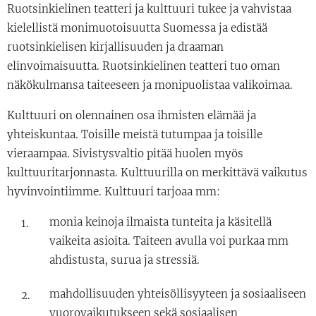
Ruotsinkielinen teatteri ja kulttuuri tukee ja vahvistaa
kielellistä monimuotoisuutta Suomessa ja edistää
ruotsinkielisen kirjallisuuden ja draaman
elinvoimaisuutta. Ruotsinkielinen teatteri tuo oman
näkökulmansa taiteeseen ja monipuolistaa valikoimaa.
Kulttuuri on olennainen osa ihmisten elämää ja
yhteiskuntaa. Toisille meistä tutumpaa ja toisille
vieraampaa. Sivistysvaltio pitää huolen myös
kulttuuritarjonnasta. Kulttuurilla on merkittävä vaikutus
hyvinvointiimme. Kulttuuri tarjoaa mm:
monia keinoja ilmaista tunteita ja käsitellä
vaikeita asioita. Taiteen avulla voi purkaa mm
ahdistusta, surua ja stressiä.
mahdollisuuden yhteisöllisyyteen ja sosiaaliseen
vuorovaikutukseen sekä sosiaalisen