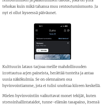
rentoutumisen ja palautumisen tasolle, joka on yhtä
tehokas kuin mikä tahansa muu rentoutumismuoto. Ja
nyt ei ollut kyseessä päiväunet.
Kulttuurin lataus tarjoaa meille mahdollisuuden
irrottautua arjen paineista, herättää tunteita ja antaa
uusia näkökulmia. Se on olennainen osa
hyvinvointiamme, jota ei tulisi unohtaa kiireen keskellä.
Mielen hyvinvointiin vaikuttavat monet tekijät, kuten
stressinhallintataidot, tunne-elämän tasapaino, itsensä