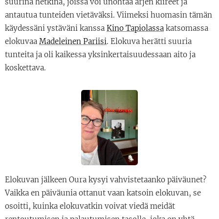
suurina hetkinä, joissa voi unohtaa arjen kiireet ja
antautua tunteiden vietäväksi. Viimeksi huomasin tämän
käydessäni ystäväni kanssa
Kino Tapiolassa
katsomassa
elokuvaa
Madeleinen Pariisi
. Elokuva herätti suuria
tunteita ja oli kaikessa yksinkertaisuudessaan aito ja
koskettava.
Elokuvan jälkeen Oura kysyi vahvistetaanko päiväunet?
Vaikka en päiväunia ottanut vaan katsoin elokuvan, se
osoitti, kuinka elokuvatkin voivat viedä meidät