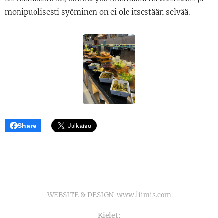
monipuolisesti syöminen on ei ole itsestään selvää.
Share
WEBSITE & DESIGN
www.liimis.com
Kielet