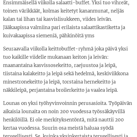
Ensimmäisellä viikolla salaatti-buffet. Yksi tuo vihreät,
toinen värikkäät, kolmas keitetyt kananmunat, neljäs
kalan tai lihan tai kasvislisukkeen, viides leivän.
Jääkaapissa valmiina pari erilaista salaattikastiketta ja
kuivakaapissa siemeniä, pähkinöitä yms
Seuraavalla viikolla keittobuffet-ryhmä joka päivä yksi
tuo kaikille viidelle mukanaan keiton ja leivän:
maanantaina kasvissosekeitto, raejuustoa ja leipä,
tiistaina kalakeitto ja leipä sekä hedelmä, keskiviikkona
minestronekeitto ja leipä, torstaina hernekeitto ja
näkkileipä, perjantaina broilerkeitto ja vaalea leipä.
Lounas on yksi työhyvinvoinnin perusasioita. Työpäivän
aikaisia lounaita on noin 200 vuodessa työssäkäyvillä
henkilöillä. Ei ole merkityksentöntä, mitä nauttii 200
kertaa vuodessa. Suurin osa meistä haluaa syödä
terveellisesti. Se, kuinka yksinkertaista terveellisesti ja