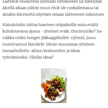
saattavat houkutella syömään tietokoneen tai kännykän
äärellä aikaan jolloin muut eivät ole ruokailemassa tai
ainakin kiireiseltä näyttäen omaan laitteeseen tukeutuen.
Haluaisinkin laittaa haasteen työpaikoille omia eväitä
kultaistavassa ajassa - yhteiset eväät. Onnistuisiko? Jos
vaikka viiden hengen jääkaappibuffet-ryhmiä, jossa
tuontivastuut kiertävät. Ideoin muutaman yhteisen
lounasbuffetin-aihion keskustelun ja idean
työstämiseksi. Olisiko ideaa?