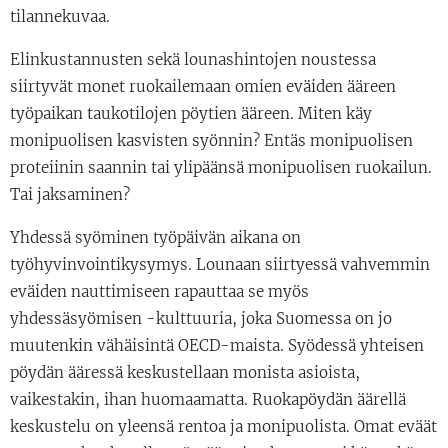
tilannekuvaa.
Elinkustannusten sekä lounashintojen noustessa
siirtyvät monet ruokailemaan omien eväiden ääreen
työpaikan taukotilojen pöytien ääreen. Miten käy
monipuolisen kasvisten syönnin? Entäs monipuolisen
proteiinin saannin tai ylipäänsä monipuolisen ruokailun.
Tai jaksaminen?
Yhdessä syöminen työpäivän aikana on
työhyvinvointikysymys. Lounaan siirtyessä vahvemmin
eväiden nauttimiseen rapauttaa se myös
yhdessäsyömisen -kulttuuria, joka Suomessa on jo
muutenkin vähäisintä OECD-maista. Syödessä yhteisen
pöydän ääressä keskustellaan monista asioista,
vaikestakin, ihan huomaamatta. Ruokapöydän äärellä
keskustelu on yleensä rentoa ja monipuolista. Omat eväät