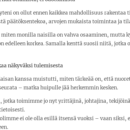
teni on ollut ennen kaikkea mahdollisuus rakentaa tila
istä päätöksentekoa, arvojen mukaista toimintaa ja 
 miten monilla naisilla on vahva osaaminen, mutta k
on edelleen korkea. Samalla kenttä suosii niitä, jotk
kaa näkyväksi tulemisesta
aisan kanssa muistutti, miten tärkeää on, että nuoret 
 seurata – matka huipulle jää herkemmin kesken.
 jotka toimimme jo nyt yrittäjinä, johtajina, tekijöin
ietoisesti.
olimme ei ole olla esillä itsensä vuoksi – vaan siksi
een.