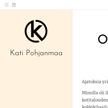
O
Kati Pohjanmaa
Ajatuksia yr
Minulla oli 
kotitalouden
kokkikilpail