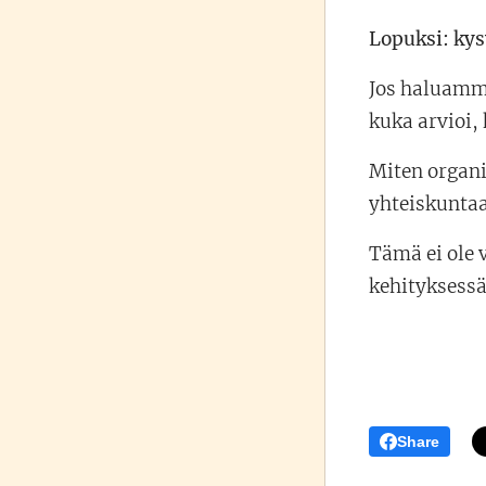
Lopuksi: kys
Jos haluamme
kuka arvioi, 
Miten organi
yhteiskuntaa
Tämä ei ole 
kehityksessä
Share