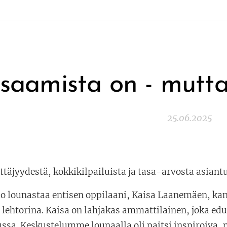
saamista on - mutta 
25.06.2025
ittäjyydestä, kokkikilpailuista ja tasa-arvosta asiant
ilo lounastaa entisen oppilaani, Kaisa Laanemäen, kans
 lehtorina. Kaisa on lahjakas ammattilainen, joka ed
ussa. Keskustelumme lounaalla oli paitsi inspiroiva, 