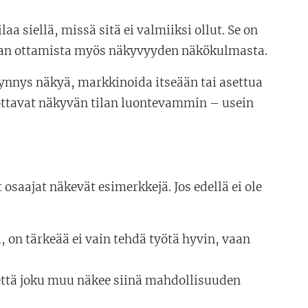
a siellä, missä sitä ei valmiiksi ollut. Se on
tilan ottamista myös näkyvyyden näkökulmasta.
ynnys näkyä, markkinoida itseään tai asettua
a ottavat näkyvän tilan luontevammin – usein
osaajat näkevät esimerkkejä. Jos edellä ei ole
ä, on tärkeää ei vain tehdä työtä hyvin, vaan
, että joku muu näkee siinä mahdollisuuden