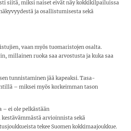
i siitä, miksi naiset eivät näy kokkikilpailuissa
näkyvyydestä ja osallistumisesta sekä
listujien, vaan myös tuomaristojen osalta.
in, millainen ruoka saa arvostusta ja kuka saa
sen tunnistaminen jää kapeaksi. Tasa-
 kentillä – miksei myös korkeimman tason
 – ei ole pelkästään
kestävämmästä arvioinnista sekä
stusjoukkueista tekee Suomen kokkimaajoukkue.