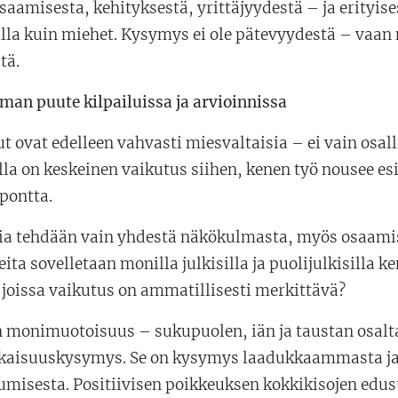
amisesta, kehityksestä, yrittäjyydestä – ja erityisest
lla kuin miehet. Kysymys ei ole pätevyydestä – vaan 
tä.
an puute kilpailuissa ja arvioinnissa
ut ovat edelleen vahvasti miesvaltaisia – ei vain osal
la on keskeinen vaikutus siihen, kenen työ nousee esi
äpontta.
ia tehdään vain yhdestä näkökulmasta, myös osaami
eita sovelletaan monilla julkisilla ja puolijulkisilla
, joissa vaikutus on ammatillisesti merkittävä?
monimuotoisuus – sukupuolen, iän ja taustan osalta
aisuuskysymys. Se on kysymys laadukkaammasta ja 
misesta. Positiivisen poikkeuksen kokkikisojen edu