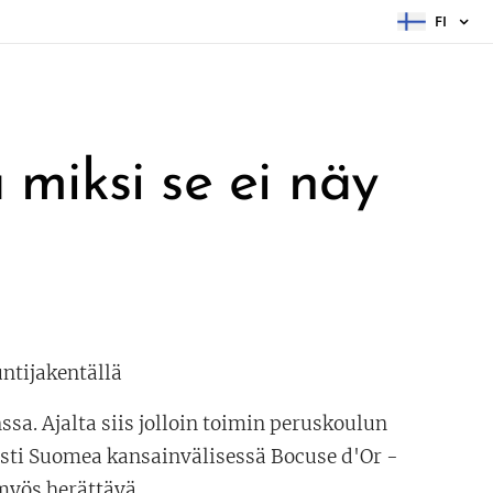
FI
miksi se ei näy
untijakentällä
sa. Ajalta siis jolloin toimin peruskoulun
usti Suomea kansainvälisessä Bocuse d'Or -
myös herättävä.