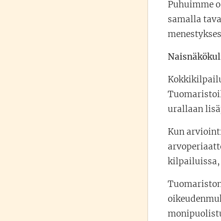
Puhuimme osa
samalla tava
menestykses
Naisnäkökulm
Kokkikilpail
Tuomaristoil
urallaan lis
Kun arvioint
arvoperiaatt
kilpailuissa
Tuomariston 
oikeudenmuk
monipuolistu