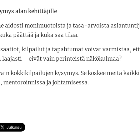
ymys alan kehittäjille
 aidosti monimuotoista ja tasa-arvoista asiantuntij
kuka päättää ja kuka saa tilaa.
saatiot, kilpailut ja tapahtumat voivat varmistaa, et
 laajasti – eivät vain perinteistä näkökulmaa?
vain kokkikilpailujen kysymys. Se koskee meitä kaik
, mentoroinnissa ja johtamisessa.