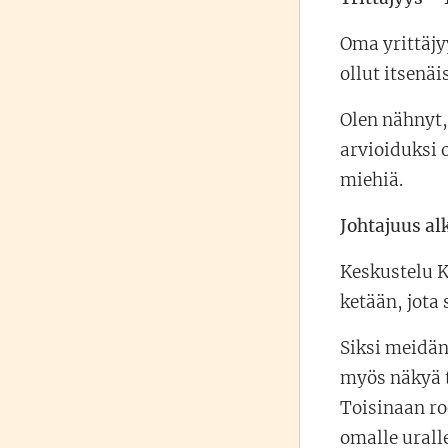
Oma yrittäjyy
ollut itsenä
Olen nähnyt,
arvioiduksi 
miehiä.
Johtajuus al
Keskustelu K
ketään, jota
Siksi meidän,
myös näkyä t
Toisinaan ro
omalle urall