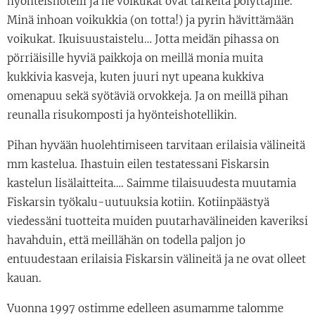
hyönteishotelli ja ne voikukat ovat tärkeitä pölyttäjille.
Minä inhoan voikukkia (on totta!) ja pyrin hävittämään
voikukat. Ikuisuustaistelu… Jotta meidän pihassa on
pörriäisille hyviä paikkoja on meillä monia muita
kukkivia kasveja, kuten juuri nyt upeana kukkiva
omenapuu sekä syötäviä orvokkeja. Ja on meillä pihan
reunalla risukomposti ja hyönteishotellikin.
Pihan hyvään huolehtimiseen tarvitaan erilaisia välineitä
mm kastelua. Ihastuin eilen testatessani Fiskarsin
kastelun lisälaitteita…. Saimme tilaisuudesta muutamia
Fiskarsin työkalu-uutuuksia kotiin. Kotiinpäästyä
viedessäni tuotteita muiden puutarhavälineiden kaveriksi
havahduin, että meillähän on todella paljon jo
entuudestaan erilaisia Fiskarsin välineitä ja ne ovat olleet
kauan.
Vuonna 1997 ostimme edelleen asumamme talomme