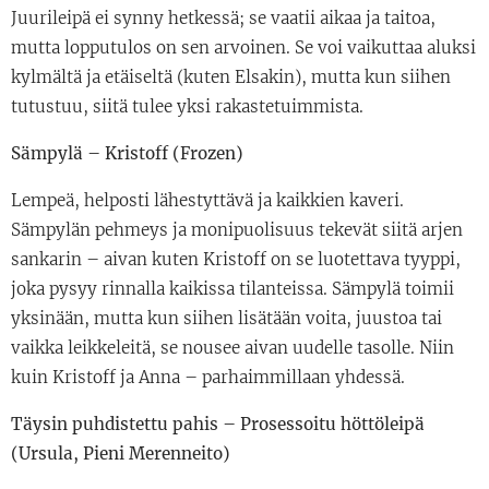
Juurileipä ei synny hetkessä; se vaatii aikaa ja taitoa,
mutta lopputulos on sen arvoinen. Se voi vaikuttaa aluksi
kylmältä ja etäiseltä (kuten Elsakin), mutta kun siihen
tutustuu, siitä tulee yksi rakastetuimmista.
Sämpylä – Kristoff (Frozen)
Lempeä, helposti lähestyttävä ja kaikkien kaveri.
Sämpylän pehmeys ja monipuolisuus tekevät siitä arjen
sankarin – aivan kuten Kristoff on se luotettava tyyppi,
joka pysyy rinnalla kaikissa tilanteissa. Sämpylä toimii
yksinään, mutta kun siihen lisätään voita, juustoa tai
vaikka leikkeleitä, se nousee aivan uudelle tasolle. Niin
kuin Kristoff ja Anna – parhaimmillaan yhdessä.
Täysin puhdistettu pahis – Prosessoitu höttöleipä
(Ursula, Pieni Merenneito)