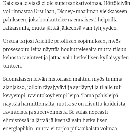
Kaikissa leivissä ei ole supersankarivoimaa. Höttöleivän
voi rinnastaa Ursulaan, Disney-maailman viekkaaseen
pahikseen, joka houkuttelee näennäisesti helpoilla
ratkaisuilla, mutta jättää jälkeensä vain tyhjyyden.
Ursula tarjosi Arielille petollisen sopimuksen, myös
prosessoitu leipä näyttää houkuttelevalta mutta riisuu
kehosta ravinteet ja jättää vain hetkellisen kylläisyyden
tunteen.
Suomalaisen leivän historiaan mahtuu myös tumma
ajanjakso, jolloin täysjyvävilja syrjäytyi ja tilalle tuli
kevyempi, ravintoköyhempi leipä. Tämä pahisleipä
näyttää harmittomalta, mutta se on riisuttu kuiduista,
ravinteista ja supervoimista. Se sulaa nopeasti
elimistössä ja jättää jälkeensä vain hetkellisen
energiapiikin, mutta ei tarjoa pitkäaikaista voimaa.