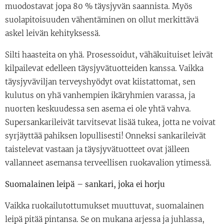
muodostavat jopa 80 % täysjyvän saannista. Myös
suolapitoisuuden vähentäminen on ollut merkittävä
askel leivän kehityksessä.
Silti haasteita on yhä. Prosessoidut, vähäkuituiset leivät
kilpailevat edelleen täysjyvätuotteiden kanssa. Vaikka
täysjyväviljan terveyshyödyt ovat kiistattomat, sen
kulutus on yhä vanhempien ikäryhmien varassa, ja
nuorten keskuudessa sen asema ei ole yhtä vahva.
Supersankarileivät tarvitsevat lisää tukea, jotta ne voivat
syrjäyttää pahiksen lopullisesti! Onneksi sankarileivät
taistelevat vastaan ja täysjyvätuotteet ovat jälleen
vallanneet asemansa terveellisen ruokavalion ytimessä.
Suomalainen leipä – sankari, joka ei horju
Vaikka ruokailutottumukset muuttuvat, suomalainen
leipä pitää pintansa. Se on mukana arjessa ja juhlassa,