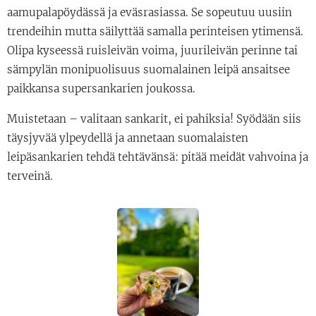
aamupalapöydässä ja eväsrasiassa. Se sopeutuu uusiin
trendeihin mutta säilyttää samalla perinteisen ytimensä.
Olipa kyseessä ruisleivän voima, juurileivän perinne tai
sämpylän monipuolisuus suomalainen leipä ansaitsee
paikkansa supersankarien joukossa.
Muistetaan – valitaan sankarit, ei pahiksia! Syödään siis
täysjyvää ylpeydellä ja annetaan suomalaisten
leipäsankarien tehdä tehtävänsä: pitää meidät vahvoina ja
terveinä.