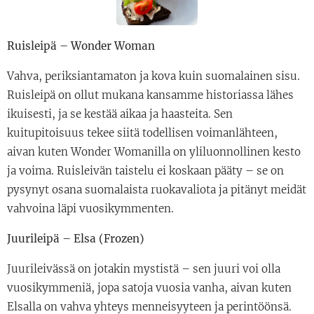
Ruisleipä – Wonder Woman
Vahva, periksiantamaton ja kova kuin suomalainen sisu.
Ruisleipä on ollut mukana kansamme historiassa lähes
ikuisesti, ja se kestää aikaa ja haasteita. Sen
kuitupitoisuus tekee siitä todellisen voimanlähteen,
aivan kuten Wonder Womanilla on yliluonnollinen kesto
ja voima. Ruisleivän taistelu ei koskaan pääty – se on
pysynyt osana suomalaista ruokavaliota ja pitänyt meidät
vahvoina läpi vuosikymmenten.
Juurileipä – Elsa (Frozen)
Juurileivässä on jotakin mystistä – sen juuri voi olla
vuosikymmeniä, jopa satoja vuosia vanha, aivan kuten
Elsalla on vahva yhteys menneisyyteen ja perintöönsä.