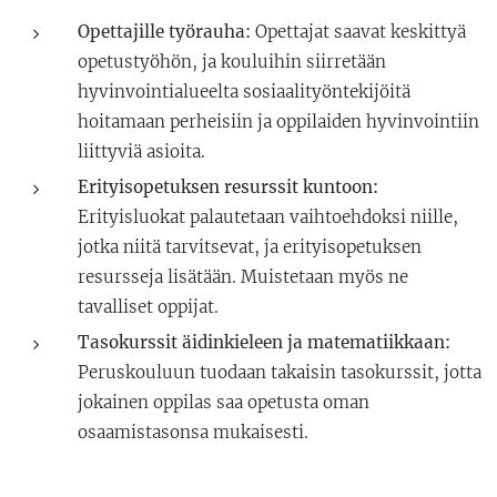
Opettajille työrauha:
Opettajat saavat keskittyä
opetustyöhön, ja kouluihin siirretään
hyvinvointialueelta sosiaalityöntekijöitä
hoitamaan perheisiin ja oppilaiden hyvinvointiin
liittyviä asioita.
Erityisopetuksen resurssit kuntoon:
Erityisluokat palautetaan vaihtoehdoksi niille,
jotka niitä tarvitsevat, ja erityisopetuksen
resursseja lisätään. Muistetaan myös ne
tavalliset oppijat.
Tasokurssit äidinkieleen ja matematiikkaan:
Peruskouluun tuodaan takaisin tasokurssit, jotta
jokainen oppilas saa opetusta oman
osaamistasonsa mukaisesti.