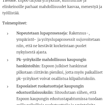
Tavoite:
Espoo tarjoaa yrityksille, kulttuurille ja
elinkeinoille parhaat mahdollisuudet kasvaa, menestyä ja
työllistää.
Toimenpiteet:
Nopeutetaan lupaprosesseja:
Rakennus-,
ympäristö- ja yrityslupaprosessit sujuvoitetaan
niin, että ne kestävät korkeintaan puolet
nykyisestä ajasta.
Pk-yrityksille mahdollisuus kaupungin
hankintoihin:
Espoon julkiset hankinnat
pilkotaan riittävän pieniksi, jotta myös paikalliset
pk-yritykset voivat osallistua kilpailutuksiin.
Espoolaiset ruokatuottajat kaupungin
edustustilaisuuksiin:
Sitoudutaan siihen, että
Espoon kaupungin edustustapahtumissa tuodaan