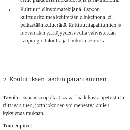
esille paikallisia ruokatuottajia ja ravintoloita.
Kulttuuri elinvoimatekijänä:
Espoon
kulttuuritoimea kehitetään elinkeinona, ei
pelkästään kulueränä. Kulttuuritapahtumien ja
luovan alan yrittäjyyden avulla vahvistetaan
kaupungin taloutta ja houkuttelevuutta.
2. Koulutuksen laadun parantaminen
Tavoite:
Espoossa oppilaat saavat laadukasta opetusta ja
riittävän tuen, jotta jokainen voi menestyä omien
kykyjensä mukaan.
Toimenpiteet: