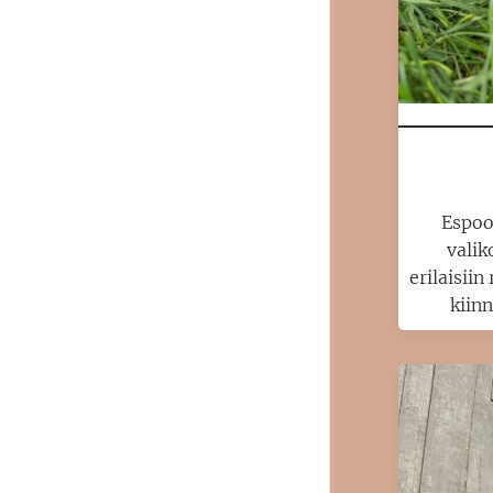
Espoo
valik
erilaisiin
kiin
paikalli
Espoo