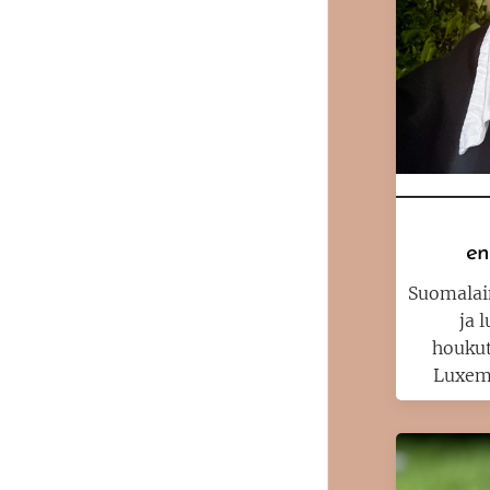
en
Suomalai
ja 
houkut
Luxemb