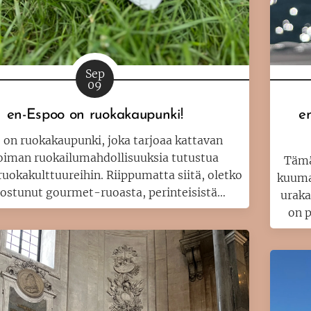
Sep
09
en-Espoo on ruokakaupunki!
e
 on ruokakaupunki, joka tarjoaa kattavan
oiman ruokailumahdollisuuksia tutustua
Tämä
 ruokakulttuureihin. Riippumatta siitä, oletko
kuuma 
nostunut gourmet-ruoasta, perinteisistä
uraka
sista mauista tai kansainvälisistä herkuista,
on 
ssa on varmasti jotain, mikä miellyttää
ruo
makunystyröitäsi.