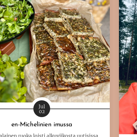
Jul
02
en-Michelinien imussa
ainen ruoka loisti alkuviikosta uutisissa