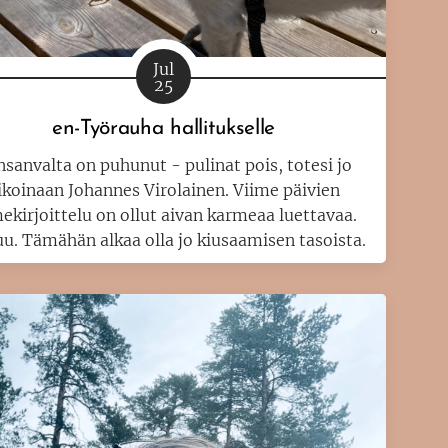
Jul
25
en-Työrauha hallitukselle
sanvalta on puhunut - pulinat pois, totesi jo
ikoinaan Johannes Virolainen. Viime päivien
ekirjoittelu on ollut aivan karmeaa luettavaa.
uu. Tämähän alkaa olla jo kiusaamisen tasoista.