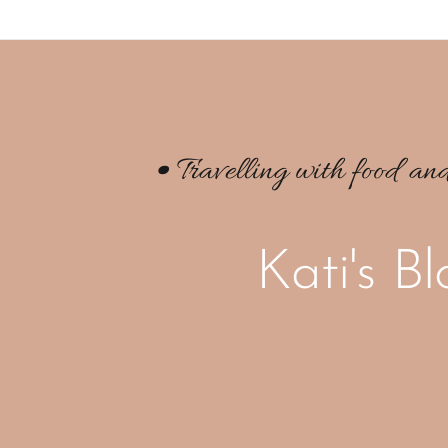
• Travelling with food an
Kati's B