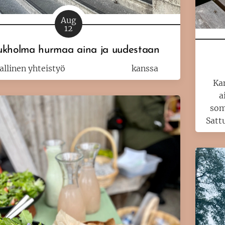
Aug
12
ukholma hurmaa aina ja uudestaan
allinen yhteistyö
Visit Stockholm
kanssa
Kan
a
som
Satt