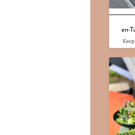
en-T
Kaup