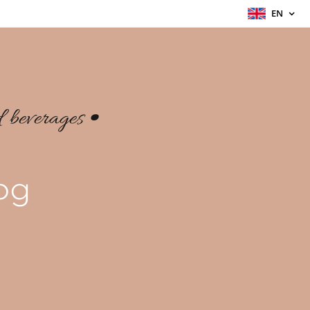
EN
•
d beverages
log