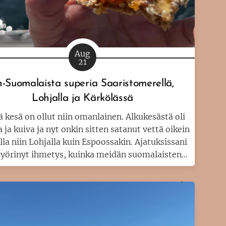
Aug
21
n-Suomalaista superia Saaristomerellä,
Lohjalla ja Kärkölässä
 kesä on ollut niin omanlainen. Alkukesästä oli
ja kuiva ja nyt onkin sitten satanut vettä oikein
lla niin Lohjalla kuin Espoossakin. Ajatuksissani
pyörinyt ihmetys, kuinka meidän suomalaisten
katuottajien käy tänä satokautena. Haasteita
ilmeisesti on.