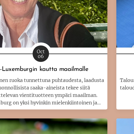
Oct
06
-Luxemburgin kautta maailmalle
nen ruoka tunnettuna puhtaudesta, laadusta
Talou
luonnollisista raaka-aineista tekee siitä
taloud
televan vientituotteen ympäri maailman.
urg on yksi hyvinkin mielenkiintoinen ja
eksklusiivinenkin markkina-alue