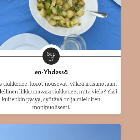
Sep
17
en-Yhdessä
s tiukkenee, korot nousevat, väkeä irtisanotaan,
ellinen liikkumavara tiukkenee, mitä vielä? Yksi
kuitenkin pysyy, syötävä on ja mieluiten
monipuolisesti.